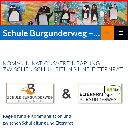
Zum
Inhalt
springen
Suchen
Schule Burgunderweg – Offene Ganztagsgrundschule mit Vorschule
PRIMÄR
MENÜ
KOMMUNIKATIONSVEREINBARUNG
ZWISCHEN SCHULLEITUNG UND ELTERNRAT
Regeln für die Kommunikation und
zwischen Schulleitung und Elternrat