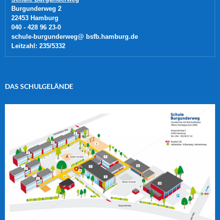
Burgunderweg 2
22453 Hamburg 
040 - 428 96 23-0 
schule-burgunderweg@ bsfb.hamburg.de 
Leitzahl: 235/5332
DAS SCHULGELÄNDE