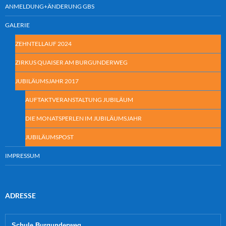
ANMELDUNG+ÄNDERUNG GBS
GALERIE
ZEHNTELLAUF 2024
ZIRKUS QUAISER AM BURGUNDERWEG
JUBILÄUMSJAHR 2017
AUFTAKTVERANSTALTUNG JUBILÄUM
DIE MONATSPERLEN IM JUBILÄUMSJAHR
JUBILÄUMSPOST
IMPRESSUM
ADRESSE
Schule Burgunderweg