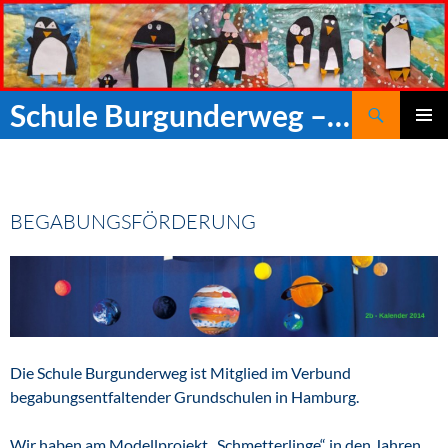
Zum
Inhalt
springen
Suchen
Schule Burgunderweg – Offene Ganztagsgrundschule mit Vorschule
PRIMÄR
MENÜ
BEGABUNGSFÖRDERUNG
Die Schule Burgunderweg ist Mitglied im Verbund
begabungsentfaltender Grundschulen in Hamburg.
Wir haben am Modellprojekt „Schmetterlinge“ in den Jahren